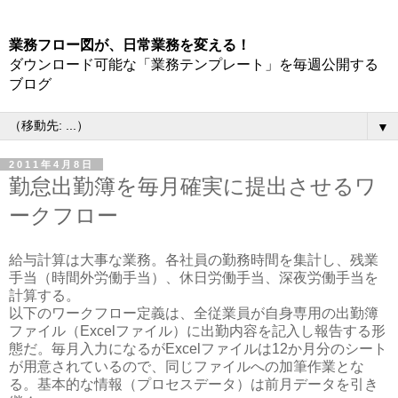
業務フロー図が、日常業務を変える！
ダウンロード可能な「業務テンプレート」を毎週公開する
ブログ
▼
2011年4月8日
勤怠出勤簿を毎月確実に提出させるワ
ークフロー
給与計算は大事な業務。各社員の勤務時間を集計し、残業
手当（時間外労働手当）、休日労働手当、深夜労働手当を
計算する。
以下のワークフロー定義は、全従業員が自身専用の出勤簿
ファイル（Excelファイル）に出勤内容を記入し報告する形
態だ。毎月入力になるがExcelファイルは12か月分のシート
が用意されているので、同じファイルへの加筆作業とな
る。基本的な情報（プロセスデータ）は前月データを引き