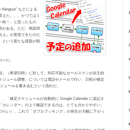
angout" などによる
1
変えた。。。かつては１
一杯！」と思ったもの
裕がある。ただ、商談回
2
向上』が実現できたのだ
」という新たな課題が顕
3
4
ローだ。
頼」（希望日時）に対して、対応可能なセールスマンが自主的
5
ケジュール調整」については電話やメールで行い、日程が確定
ケジュールを書き込むという流れだ。
6
定スケジュールが自動的に Google Calendar に追記さ
「カレンダー」の上で確認できるのは、とても分かりやすい。
7
見づらい）。これで「ダブルブッキング」の発生が大幅に下がっ
8