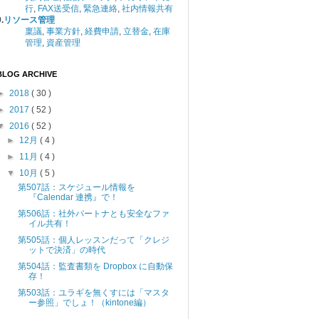
行
,
FAX送受信
,
緊急連絡
,
社内情報共有
.
リソース管理
稟議
,
事業方針
,
経費申請
,
立替金
,
在庫
管理
,
資産管理
BLOG ARCHIVE
►
2018
( 30 )
►
2017
( 52 )
▼
2016
( 52 )
►
12月
( 4 )
►
11月
( 4 )
▼
10月
( 5 )
第507話：スケジュール情報を
『Calendar 連携』で！
第506話：社外パートナとも安全なファ
イル共有！
第505話：個人レッスンだって「クレジ
ットで決済」の時代
第504話：監査書類を Dropbox に自動保
存！
第503話：ユラギを無くすには「マスタ
ー参照」でしょ！（kintone編）