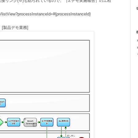
への直接リンク(※)も貼られているので、［3.デモ実施報告］の工程
9
/listView?processInstanceId=#{processInstanceId}
[製品デモ業務]