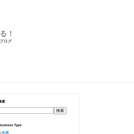
る！
ブログ
検索
検索
Business Type
.
汎用