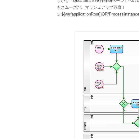
しかも「Questetra の案件詳細ページ」
もスムーズだ。マッシュアップ万歳！
※ ${var[applicationRoot]}OR/ProcessInstance