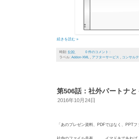
続きを読む »
時刻:
6:00
0 件のコメント :
ラベル:
Addon-XML
,
アフターサービス
,
コンサル
第506話：社外パートナ
2016年10月24日
「あのプレゼン資料、PDFではなく、PPT
社内のファイル共有。。。イマドキであれば