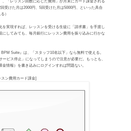
）、「レッスン回数に応じた費用」が月末にカード課金される
受けた月は2000円、5回受けた月は5000円、といった具合
れる）
化を実現すれば、レッスンを受ける生徒に「請求書」を手渡し
親にしてみても、毎月銀行にレッスン費用を振り込みに行かな
a BPM Suite』は、「スタッフ10名以下」なら無料で使える。
「サービス停止」になってしまうので注意が必要だ。もっとも、
課金情報）を書き込みにログインすれば問題ない。
ッスン費用カード課金]