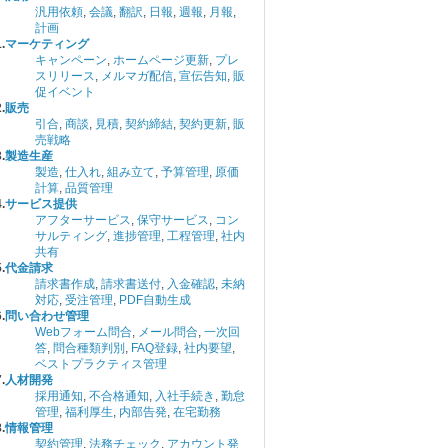
汎用依頼
,
会議
,
翻訳
,
日報
,
週報
,
月報
,
計画
.
マーケティング
キャンペーン
,
ホームページ更新
,
プレ
スリリース
,
メルマガ配信
,
宣伝告知
,
販
促イベント
.
販売
引合
,
商談
,
見積
,
契約締結
,
契約更新
,
販
売戦略
.
製造生産
製造
,
仕入れ
,
組み立て
,
予算管理
,
原価
計算
,
品質管理
.
サービス提供
アフターサービス
,
保守サービス
,
コン
サルティング
,
進捗管理
,
工程管理
,
社内
共有
.
代金請求
請求書作成
,
請求書送付
,
入金確認
,
未納
対応
,
受注管理
,
PDF自動生成
.
問い合わせ管理
Webフォーム問合
,
メール問合
,
一次回
答
,
問合種類判別
,
FAQ登録
,
社内要望
,
ベストプラクティス管理
.
人材開発
採用通知
,
不合格通知
,
入社手続き
,
勤怠
管理
,
福利厚生
,
内部告発
,
在宅勤務
.
情報管理
契約管理
,
法務チェック
,
アカウント発