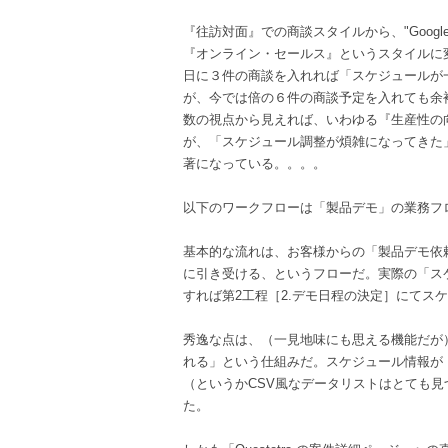
『往訪対面』での商談スタイルから、"Google H
『オンライン・セールス』というスタイルに
日に３件の商談を入れれば「スケジュールが
が、今では倍の６件の商談予定を入れても余
数の視点から見えれば、いわゆる『生産性の
が、「スケジュール調整が煩雑になってきた
著になっている。。。。
以下のワークフローは「製品デモ」の業務フ
基本的な流れは、お客様からの「製品デモ依
に引き受ける、というフローだ。実際の「ス
すれば第2工程［2.デモ日程の決定］にてス
秀逸な点は、（一見地味にも思える機能だが）、「確
れる」という仕組みだ。スケジュール情報が
（というかCSV風なデータリストはとても
た。