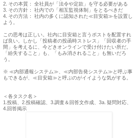
2. その本質： 全社員が「法令や定款」を守る必要がある
3. その方針： 社内での「相互監視体制」をとるべきだ
4. その方法： 社内の多くに認知された≪目安箱≫を設置し
よう。
この思考は正しい。社内に目安箱と言うポストを配置すれ
ば良い。しかし「投稿者の投函時ストレス」「回収者の手
間」を考えるに、今どきオンラインで受け付けたい所だ。
「紛失すること」も、「もみ消されること」も無いだろ
う。
※ ≪内部通報システム≫、≪内部告発システム≫と呼ぶ事
もできるが、≪目安箱≫と呼ぶのがイイような気がする。
＜各タスク名＞
1.投稿、2.投稿確認、3.調査＆回答文作成、3a. 疑問対応、
4.回答掲示