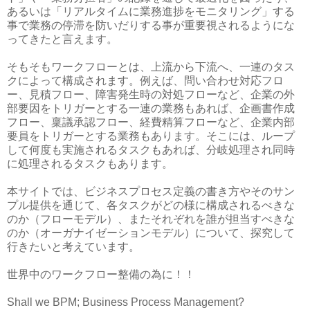
あるいは「リアルタイムに業務進捗をモニタリング」する
事で業務の停滞を防いだりする事が重要視されるようにな
ってきたと言えます。
そもそもワークフローとは、上流から下流へ、一連のタス
クによって構成されます。例えば、問い合わせ対応フロ
ー、見積フロー、障害発生時の対処フローなど、企業の外
部要因をトリガーとする一連の業務もあれば、企画書作成
フロー、稟議承認フロー、経費精算フローなど、企業内部
要員をトリガーとする業務もあります。そこには、ループ
して何度も実施されるタスクもあれば、分岐処理され同時
に処理されるタスクもあります。
本サイトでは、ビジネスプロセス定義の書き方やそのサン
プル提供を通じて、各タスクがどの様に構成されるべきな
のか（フローモデル）、またそれぞれを誰が担当すべきな
のか（オーガナイゼーションモデル）について、探究して
行きたいと考えています。
世界中のワークフロー整備の為に！！
Shall we BPM; Business Process Management?