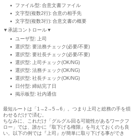
ファイル型: 合意文書ファイル
文字型(複数2行): 合意の相手先
文字型(複数3行): 合意文書の概要
▼承認コントロール▼
ユーザ型: 上司
選択型: 要法務チェック(必要/不要)
選択型: 要社長チェック(必要/不要)
選択型: 上司チェック(OK/NG)
選択型: 法務チェック(OK/NG)
選択型: 社長チェック(OK/NG)
日付型: 締結完了日
掲示板型: 社内通信
最短ルートは「1→2→5→6」。つまり上司と総務の手を煩
わせるだけで済む。
ちなみに、これだけ「グルグル回る可能性があるワークフ
ロー」では、誰かに『取下げる権限』を与えておくのも良
い。以下の例では『上司』が簡単に取り下げる事ができ