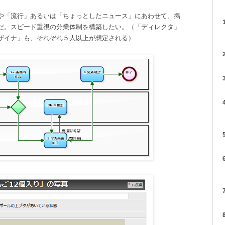
や「流行」あるいは「ちょっとしたニュース」にあわせて、掲
1
だ。スピード重視の分業体制を構築したい。（「ディレクタ」
デザイナ」も、それぞれ５人以上が想定される）
2
3
4
5
6
7
8