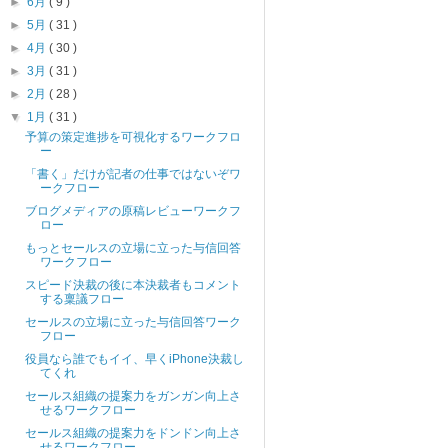
►
6月
( 9 )
►
5月
( 31 )
►
4月
( 30 )
►
3月
( 31 )
►
2月
( 28 )
▼
1月
( 31 )
予算の策定進捗を可視化するワークフロ
ー
「書く」だけが記者の仕事ではないぞワ
ークフロー
ブログメディアの原稿レビューワークフ
ロー
もっとセールスの立場に立った与信回答
ワークフロー
スピード決裁の後に本決裁者もコメント
する稟議フロー
セールスの立場に立った与信回答ワーク
フロー
役員なら誰でもイイ、早くiPhone決裁し
てくれ
セールス組織の提案力をガンガン向上さ
せるワークフロー
セールス組織の提案力をドンドン向上さ
せるワークフロー