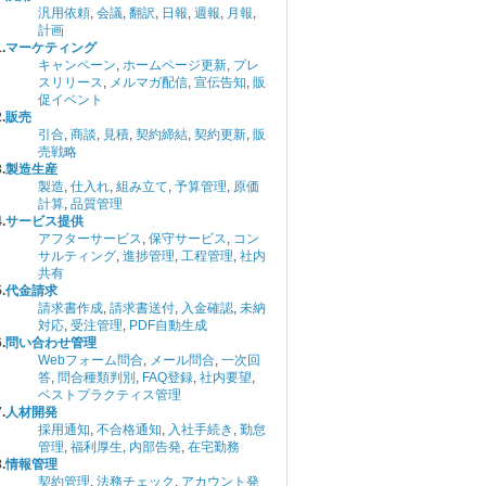
汎用依頼
,
会議
,
翻訳
,
日報
,
週報
,
月報
,
計画
.
マーケティング
キャンペーン
,
ホームページ更新
,
プレ
スリリース
,
メルマガ配信
,
宣伝告知
,
販
促イベント
.
販売
引合
,
商談
,
見積
,
契約締結
,
契約更新
,
販
売戦略
.
製造生産
製造
,
仕入れ
,
組み立て
,
予算管理
,
原価
計算
,
品質管理
.
サービス提供
アフターサービス
,
保守サービス
,
コン
サルティング
,
進捗管理
,
工程管理
,
社内
共有
.
代金請求
請求書作成
,
請求書送付
,
入金確認
,
未納
対応
,
受注管理
,
PDF自動生成
.
問い合わせ管理
Webフォーム問合
,
メール問合
,
一次回
答
,
問合種類判別
,
FAQ登録
,
社内要望
,
ベストプラクティス管理
.
人材開発
採用通知
,
不合格通知
,
入社手続き
,
勤怠
管理
,
福利厚生
,
内部告発
,
在宅勤務
.
情報管理
契約管理
,
法務チェック
,
アカウント発