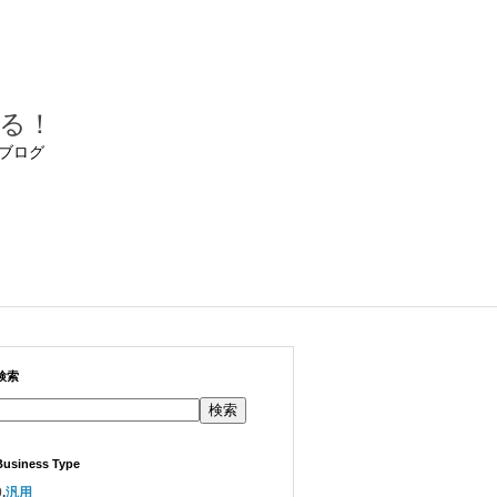
る！
ブログ
検索
検索
Business Type
.
汎用