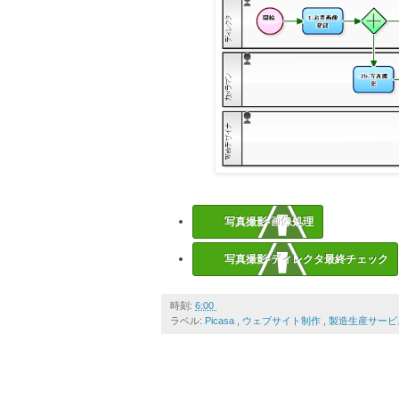
写真撮影-画像処理
写真撮影-ディレクタ最終チェック
時刻:
6:00
ラベル:
Picasa
,
ウェブサイト制作
,
製造生産サービ