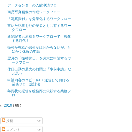
データセンターの入館申請フロー
商品写真画像の作成ワークフロー
「写真撮影」を分業化するワークフロー
書いた記事を他の記者とも共有するワー
クフロー
新聞記者も原稿をワークフローで可視化
する時代！
振替か有給か忌引かは分からないが、と
にかく休暇の申請
翌月の「振替休日」を月末に申請するワ
ークフロー
休日出勤の最大の難関は「事前申請」だ
と思う
申請内容のコピーをCC送信しておける
業務フロー設計法
年賀状の返信を総務部に依頼する業務フ
ロー
►
2010
( 68 )
投稿
コメント