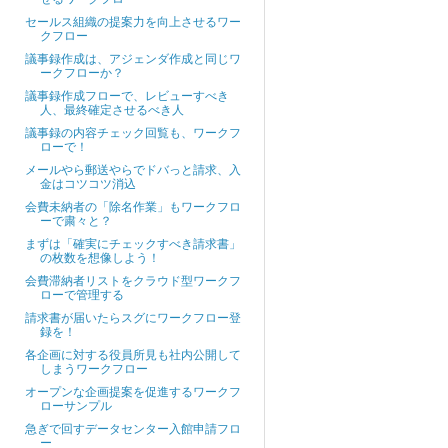
セールス組織の提案力を向上させるワー
クフロー
議事録作成は、アジェンダ作成と同じワ
ークフローか？
議事録作成フローで、レビューすべき
人、最終確定させるべき人
議事録の内容チェック回覧も、ワークフ
ローで！
メールやら郵送やらでドバっと請求、入
金はコツコツ消込
会費未納者の「除名作業」もワークフロ
ーで粛々と？
まずは「確実にチェックすべき請求書」
の枚数を想像しよう！
会費滞納者リストをクラウド型ワークフ
ローで管理する
請求書が届いたらスグにワークフロー登
録を！
各企画に対する役員所見も社内公開して
しまうワークフロー
オープンな企画提案を促進するワークフ
ローサンプル
急ぎで回すデータセンター入館申請フロ
ー