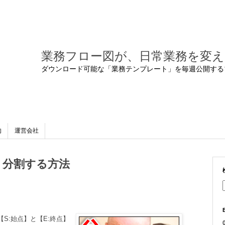
業務フロー図が、日常業務を変え
ダウンロード可能な「業務テンプレート」を毎週公開する
的
運営会社
、分割する方法
S:始点】と【E:終点】
0