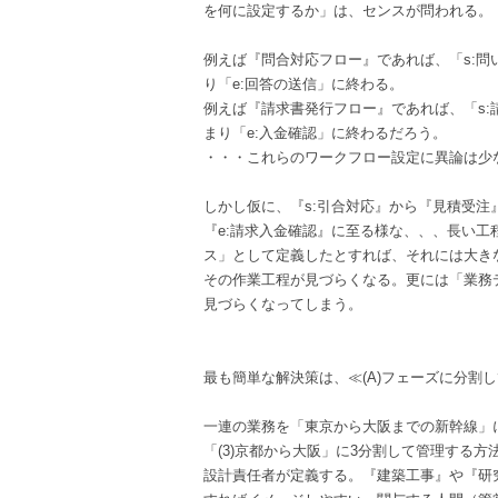
を何に設定するか」は、センスが問われる。
例えば『問合対応フロー』であれば、「s:問
り「e:回答の送信」に終わる。
例えば『請求書発行フロー』であれば、「s:
まり「e:入金確認」に終わるだろう。
・・・これらのワークフロー設定に異論は少
しかし仮に、『s:引合対応』から『見積受注
『e:請求入金確認』に至る様な、、、長い工
ス」として定義したとすれば、それには大き
その作業工程が見づらくなる。更には「業務
見づらくなってしまう。
最も簡単な解決策は、≪(A)フェーズに分割
一連の業務を「東京から大阪までの新幹線」に
「(3)京都から大阪」に3分割して管理する方
設計責任者が定義する。『建築工事』や『研