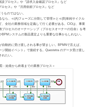
積商談プロセス』や『請求入金確認プロセス』など
報プロセス』や『汎用依頼プロセス』など
と言うものではない。
なら、≪(A)フェーズに分割して管理≫と≪(B)単純サイクル
て、全社の業務領域を定義して行く必要がある。CIOは、事業
務プロセスのオーナーシップ（プロセスオーナーの任命）を考
やBPMシステムの製品選定よりも重要な仕事かもしれない。
が自動的に受け渡しされる事が望ましい。BPMNで言えば、
開始イベント』で接続する。Questetra のデータ受け渡し
されたい。
図：始発から終着までの業務プロセス＞