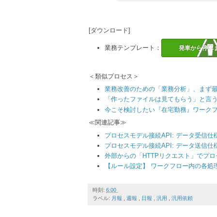
[ダウンロード]
業務テンプレート：
発車から停車
＜類似プロセス＞
業務改善のための「業務分析」、まず
「作ったファイルは見てもらう」と言
今こそ検討したい『在宅勤務』ワーク
≪関連記事≫
プロセスモデル接続API: データ受信仕
プロセスモデル接続API: データ送信仕
外部からの「HTTPリクエスト」でプ
【ルール設定】 ワークフロー内の各処
時刻:
6:00
ラベル:
月報
,
週報
,
日報
,
汎用
,
汎用依頼