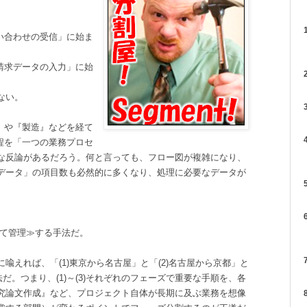
1
い合わせの受信」に始ま
請求データの入力」に始
2
ない。
3
』や『製造』などを経て
4
程を「一つの業務プロセ
な反論があるだろう。何と言っても、フロー図が複雑になり、
データ」の項目数も必然的に多くなり、処理に必要なデータが
5
6
して管理≫する手法だ。
7
喩えれば、「(1)東京から名古屋」と「(2)名古屋から京都」と
法だ。つまり、(1)～(3)それぞれのフェーズで重要な手順を、各
究論文作成』など、プロジェクト自体が長期に及ぶ業務を想像
8