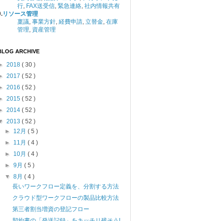
行
,
FAX送受信
,
緊急連絡
,
社内情報共有
.
リソース管理
稟議
,
事業方針
,
経費申請
,
立替金
,
在庫
管理
,
資産管理
BLOG ARCHIVE
►
2018
( 30 )
►
2017
( 52 )
►
2016
( 52 )
►
2015
( 52 )
►
2014
( 52 )
▼
2013
( 52 )
►
12月
( 5 )
►
11月
( 4 )
►
10月
( 4 )
►
9月
( 5 )
▼
8月
( 4 )
長いワークフロー定義を、分割する方法
クラウド型ワークフローの製品比較方法
第三者割当増資の登記フロー
契約書の「発送記録」をキッチリ残そう!