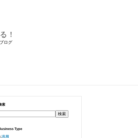
る！
ブログ
検索
検索
Business Type
.
汎用