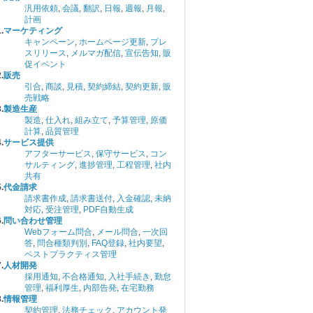
汎用依頼
,
会議
,
翻訳
,
日報
,
週報
,
月報
,
計画
.
マーケティング
キャンペーン
,
ホームページ更新
,
プレ
スリリース
,
メルマガ配信
,
宣伝告知
,
販
促イベント
.
販売
引合
,
商談
,
見積
,
契約締結
,
契約更新
,
販
売戦略
.
製造生産
製造
,
仕入れ
,
組み立て
,
予算管理
,
原価
計算
,
品質管理
.
サービス提供
アフターサービス
,
保守サービス
,
コン
サルティング
,
進捗管理
,
工程管理
,
社内
共有
.
代金請求
請求書作成
,
請求書送付
,
入金確認
,
未納
対応
,
受注管理
,
PDF自動生成
.
問い合わせ管理
Webフォーム問合
,
メール問合
,
一次回
答
,
問合種類判別
,
FAQ登録
,
社内要望
,
ベストプラクティス管理
.
人材開発
採用通知
,
不合格通知
,
入社手続き
,
勤怠
管理
,
福利厚生
,
内部告発
,
在宅勤務
.
情報管理
契約管理
,
法務チェック
,
アカウント発