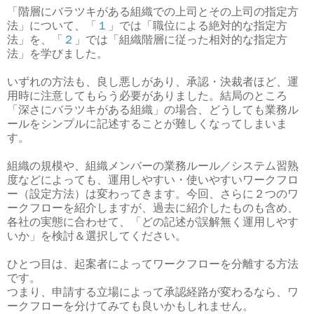
「階層にバラツキがある組織での上司とその上司の指定方
法」について、「
１
」では「職位による絶対的な指定方
法」を、「
２
」では「組織階層に従った相対的な指定方
法」を学びました。
いずれの方法も、良し悪しがあり、承認・決裁者ほど、運
用時に注意してもらう必要がありました。結局のところ
「深さにバラツキがある組織」の場合、どうしても業務ル
ールをシンプルに記述することが難しくなってしまいま
す。
組織の規模や、組織メンバーの業務ルール／システム習熟
度などによっても、運用しやすい・使いやすいワークフロ
ー（設定方法）は変わってきます。今回、さらに２つのワ
ークフローを紹介しますが、過去に紹介したものも含め、
各社の実態に合わせて、「どの記述が誤解無く運用しやす
いか」を検討＆選択してください。
ひとつ目は、起案者によってワークフローを分離する方法
です。
つまり、申請する立場によって承認経路が変わるなら、ワ
ークフローを分けてみても良いかもしれません。