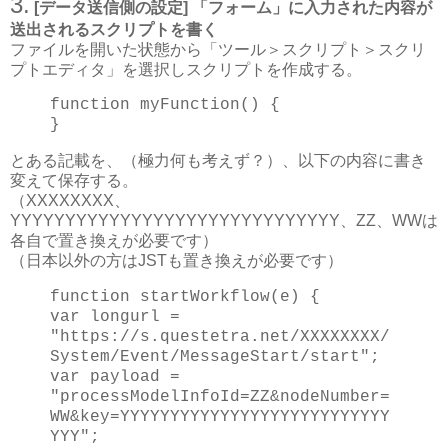
3.
[データ送信側の設定] 「フォーム」に入力された内容が
送出されるスクリプトを書く
ファイルを開いた状態から「ツール＞スクリプト＞スクリ
プトエディタ」を選択しスクリプトを作成する。
function myFunction() {
}
とある記載を、（極力何も考えず？）、以下の内容に書き
変えて保存する。
（XXXXXXXX、
YYYYYYYYYYYYYYYYYYYYYYYYYYYYYY、ZZ、WWは
各自で置き換えが必要です）
（日本以外の方はJSTも置き換えが必要です）
function startWorkflow(e) {
var longurl =
"https://s.questetra.net/XXXXXXXX/
System/Event/MessageStart/start";
var payload =
"processModelInfoId=ZZ&nodeNumber=
WW&key=YYYYYYYYYYYYYYYYYYYYYYYYYYY
YYY";