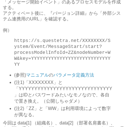
「メッセージ開始イベント」のあるプロセスモデルを作成
する。
アクティベート後に、『バージョン詳細』から「外部シス
テム連携用のURL」を確認する。
例）
https://s.questetra.net/XXXXXXXX/S
ystem/Event/MessageStart/start?
processModelInfoId=ZZ&nodeNumber=W
W&key=YYYYYYYYYYYYYYYYYYYYYYYYYYYY
YY
(参照)
マニュアル
の
パラメータ定義方法
(注1)「XXXXXXXX」と
「YYYYYYYYYYYYYYYYYYYYYYYYYYYYYY
」はIDとパスワードみたいなモノなので、各自
で置き換え。（公開しちゃダメ）
(注2)「ZZ」と「WW」は利用環境によって数字
が異なる。
今回は data[1] （組織名）、data[2] （部署名肩書名）、