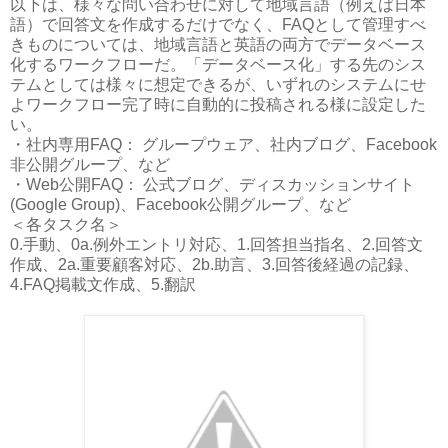
以下は、様々な問い合わせに対して地域言語（例えば日本
語）で回答文を作成するだけでなく、FAQとして管理すべ
きものについては、地域言語と英語の両方でデータベース
化するワークフローだ。「データベース化」する先のシス
テムとしては様々に想定できるが、いずれのシステムにせ
よワークフロー完了時に自動的に投稿される様に設定した
い。
・社内専用FAQ： グループウェア、社内ブログ、Facebook
非公開グループ、など
・Web公開FAQ： 公式ブログ、ディスカッションサイト
(Google Group)、Facebook公開グループ、など
＜各タスク名＞
0.手動、0a.例外エントリ対応、1.回答担当指名、2.回答文
作成、2a.重要顧客対応、2b.助言、3.回答後経過の記録、
4.FAQ掲載文作成、5.翻訳