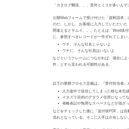
「カタログ郵送、、、意外とミスが多いんデ
公開Webフォームで受け付けた「資料請求」
のだ。しかし、お客様に入力していただいた
間違えるとサムイ。。。たとえば「Word送
に、参照すべきレコードが一件ずれてしまい
ウチ、そんな社名じゃないよ
ウチに、そんな社員はいないよ
などというクレームにつながれば、場合によ
件」とすら言われる可能性がある。
以下の業務プロセス定義は、『受付担当者』
入力途中で送信してしまった様な未完
イタズラ目的のデタラメ住所になって
省略表記や無用なスペースなどが混ざ
などをチェックした後に「送付状PDF」は自
流れとなっている。そこに人手は介在しない