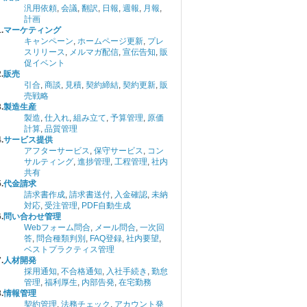
汎用依頼
,
会議
,
翻訳
,
日報
,
週報
,
月報
,
計画
.
マーケティング
キャンペーン
,
ホームページ更新
,
プレ
スリリース
,
メルマガ配信
,
宣伝告知
,
販
促イベント
.
販売
引合
,
商談
,
見積
,
契約締結
,
契約更新
,
販
売戦略
.
製造生産
製造
,
仕入れ
,
組み立て
,
予算管理
,
原価
計算
,
品質管理
.
サービス提供
アフターサービス
,
保守サービス
,
コン
サルティング
,
進捗管理
,
工程管理
,
社内
共有
.
代金請求
請求書作成
,
請求書送付
,
入金確認
,
未納
対応
,
受注管理
,
PDF自動生成
.
問い合わせ管理
Webフォーム問合
,
メール問合
,
一次回
答
,
問合種類判別
,
FAQ登録
,
社内要望
,
ベストプラクティス管理
.
人材開発
採用通知
,
不合格通知
,
入社手続き
,
勤怠
管理
,
福利厚生
,
内部告発
,
在宅勤務
.
情報管理
契約管理
,
法務チェック
,
アカウント発