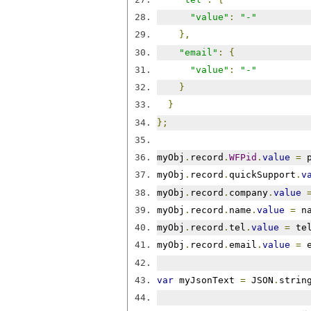
"value"
:
"-"
},
"email"
:
{
"value"
:
"-"
}
}
};
myObj
.
record
.
WFPid
.
value
=
 
myObj
.
record
.
quickSupport
.
v
myObj
.
record
.
company
.
value
myObj
.
record
.
name
.
value
=
 n
myObj
.
record
.
tel
.
value
=
 te
myObj
.
record
.
email
.
value
=
 
var
 myJsonText 
=
 JSON
.
strin