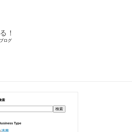
る！
ブログ
検索
検索
Business Type
.
汎用