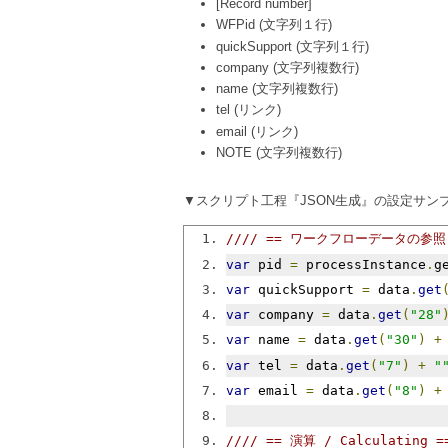
[Record number]
WFPid (文字列１行)
quickSupport (文字列１行)
company (文字列複数行)
name (文字列複数行)
tel (リンク)
email (リンク)
NOTE (文字列複数行)
▼スクリプト工程『JSON生成』の設定サンプル 
//// == ワークフローデータの参照 /
var
 pid 
=
 processInstance
.
g
var
 quickSupport 
=
 data
.
get
var
 company 
=
 data
.
get
(
"28"
var
 name 
=
 data
.
get
(
"30"
)
+
var
 tel 
=
 data
.
get
(
"7"
)
+
"
var
 email 
=
 data
.
get
(
"8"
)
+
//// == 演算 / Calculating =