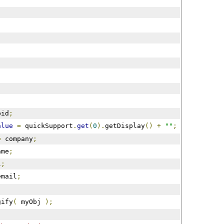
pid
;
alue
=
 quickSupport
.
get
(
0
).
getDisplay
()
+
""
;
=
 company
;
ame
;
l
;
email
;
gify
(
 myObj 
);