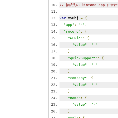
// 接続先の kintone app 
var
 myObj 
=
{
"app"
:
"4"
,
"record"
:
{
"WFPid"
:
{
"value"
:
"-"
},
"quickSupport"
:
{
"value"
:
"-"
},
"company"
:
{
"value"
:
"-"
},
"name"
:
{
"value"
:
"-"
},
"tel"
:
{