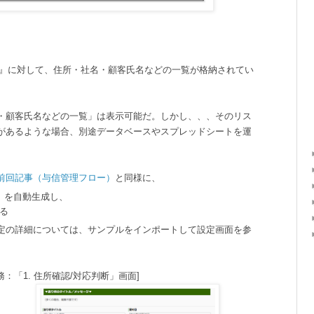
one』に対して、住所・社名・顧客氏名などの一覧が格納されてい
・顧客氏名などの一覧」は表示可能だ。しかし、、、そのリス
があるような場合、別途データベースやスプレッドシートを運
前回記事（与信管理フロー）
と同様に、
ト」を自動生成し、
する
定の詳細については、サンプルをインポートして設定画面を参
：「1. 住所確認/対応判断」画面]