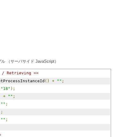
（サーバサイド JavaScript）
 Retrieving ==
etProcessInstanceId
()
+
""
;
(
"18"
);
)
+
""
;
""
;
"
;
""
;
=