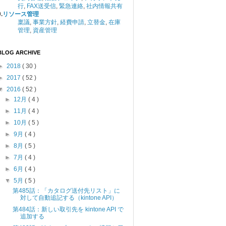
行
,
FAX送受信
,
緊急連絡
,
社内情報共有
.
リソース管理
稟議
,
事業方針
,
経費申請
,
立替金
,
在庫
管理
,
資産管理
BLOG ARCHIVE
►
2018
( 30 )
►
2017
( 52 )
▼
2016
( 52 )
►
12月
( 4 )
►
11月
( 4 )
►
10月
( 5 )
►
9月
( 4 )
►
8月
( 5 )
►
7月
( 4 )
►
6月
( 4 )
▼
5月
( 5 )
第485話：「カタログ送付先リスト」に
対して自動追記する（kintone API）
第484話：新しい取引先を kintone API で
追加する