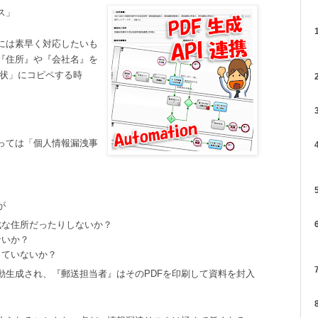
ス」
1
には素早く対応したいも
『住所』や『会社名』を
付状」にコピペする時
2
、
3
っては「個人情報漏洩事
4
5
が
成な住所だったりしないか？
6
ないか？
っていないか？
7
動生成され、『郵送担当者』はそのPDFを印刷して資料を封入
。
8